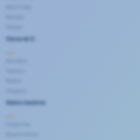
Black Friday
Navidad
Rebajas
Cerca de ti
Barcelona
Valencia
Madrid
Zaragoza
Sobre nosotros
People first
Nuestra historia