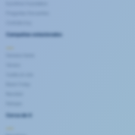
Eurofirms Foundation
Preguntas frecuentes
Contrata hoy
Campañas estacionales
Semana Santa
Verano
Vuelta al cole
Black Friday
Navidad
Rebajas
Cerca de ti