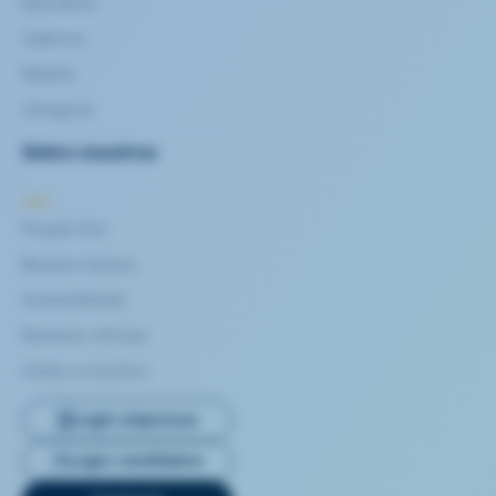
Barcelona
Valencia
Madrid
Zaragoza
Sobre nosotros
People first
Nuestra historia
Sostenibilidad
Nuestras oficinas
Únete a nosotros
Login empresas
Login candidatos