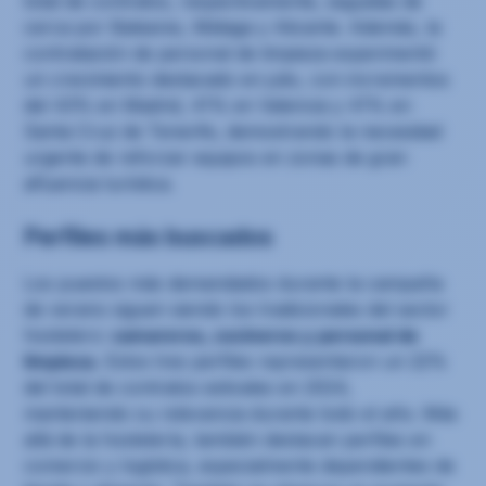
total de contratos, respectivamente, seguidas de
cerca por Baleares, Málaga y Alicante. Además, la
contratación de personal de limpieza experimentó
un crecimiento destacado en julio, con incrementos
del 43% en Madrid, 41% en Valencia y 41% en
Santa Cruz de Tenerife, demostrando la necesidad
urgente de reforzar equipos en zonas de gran
afluencia turística.
Perfiles más buscados
Los puestos más demandados durante la campaña
de verano siguen siendo los tradicionales del sector
hostelero:
camareros, cocineros y personal de
limpieza.
Estos tres perfiles representaron un 22%
del total de contratos estivales en 2024,
manteniendo su relevancia durante todo el año. Más
allá de la hostelería, también destacan perfiles en
comercio y logística, especialmente dependientes de