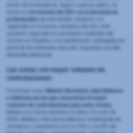
sector de la hostelería. Según nuestros datos, se
prevé un
incremento del 30% en la demanda de
profesionales
de este ámbito respecto a lo
registrado en el primer semestre del año. Este
aumento responde al crecimiento sostenido del
turismo en España y a la planificación anticipada por
parte de las empresas para dar respuesta a la alta
demanda estacional.
Las zonas con mayor volumen de
contrataciones
Provincias como
Madrid, Barcelona, Islas Baleares
y Valencia son las que concentran el mayor
volumen de contrataciones para este verano
,
debido a su fuerte atractivo turístico. En junio de
2024, Madrid y Barcelona lideraron la demanda de
cocineros y camareros con un 10% y un 9% del