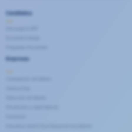
Candidatos
Descarga la APP
Encuentra trabajo
Preguntas frecuentes
Empresas
Contratación de talento
Outsourcing
Selección de talento
Prevención y salud laboral
Formación
Executive search & professional recruitment​