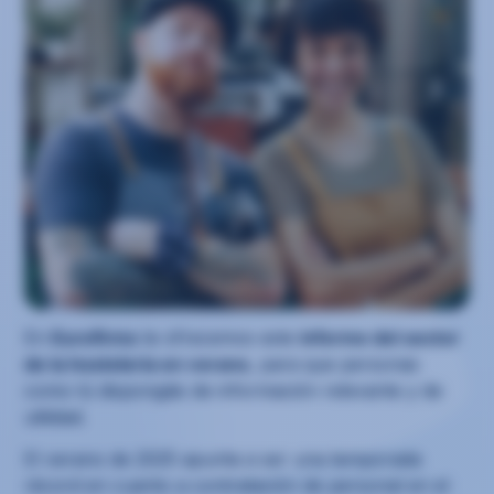
En
Eurofirms
te ofrecemos este
informe del sector
de la hostelería en verano
, para que personas
como tú dispongáis de información relevante y de
utilidad.
El verano de 2025 apunta a ser una temporada
récord en cuanto a contratación de personal en el