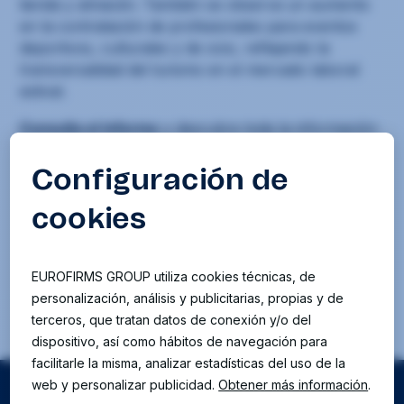
tienda y almacén. También se observa un aumento
en la contratación de profesionales para eventos
deportivos, culturales y de ocio, reflejando la
transversalidad del turismo en el mercado laboral
estival.
Consulta el informe
y descubre toda la información
útil que te presentamos sobre un periodo clave para
el sector económico y laboral:
Eurofirms_Paper empleo vacacional
Descarga
ANTERIOR
SIGUIENTE
Reportaje del diario Expansión: «Eurofirms: de Cassà de la Selva al mundo»
Eurofirms Foundation lanza una nueva edición de la Tech Academy para personas con discapacidad
Síguenos en: