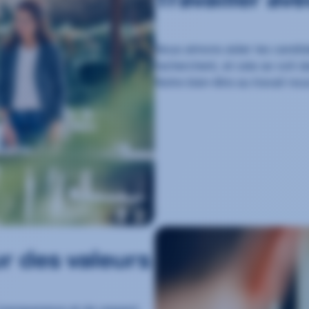
Travailler ave
Nous aimons aider les candidat
recherchent, et cela se voit 
Notre bien-être au travail no
r des valeurs