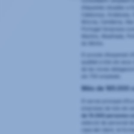
consolidant i ampliant
d’aquestes situades a 
Catalunya, Andalusia, C
Múrcia, Cantàbria, Illes
Portugal l’empresa com
Martins, Mealhada, Pin
do Minho.
El procés d’expansió d’
qualitat a tots els seus
de les noves delegaci
els 700 empleats.
Més de 165.000 c
El servei principal d’E
empreses de tots els s
de 15.000 persones co
selecció de personal de
casa del client, la form