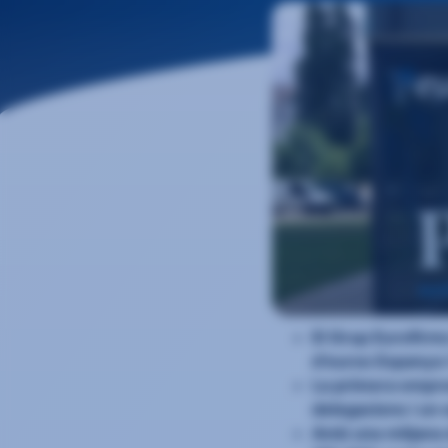
El Grup Eurofirms
d’euros Espanya i
La primera empre
delegacions i un
Amb una mitjana 