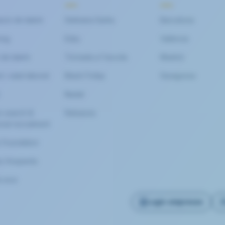
ció de talent
Setmana Santa
Barcelona
ing
Estiu
València
de talent
Tornada a l'escola
Madrid
 i salut laboral
Black Friday
Saragossa
Nadal
e search &
Rebaixes
nal recruitment
s Foundation
s freqüents
a avui
Login empreses