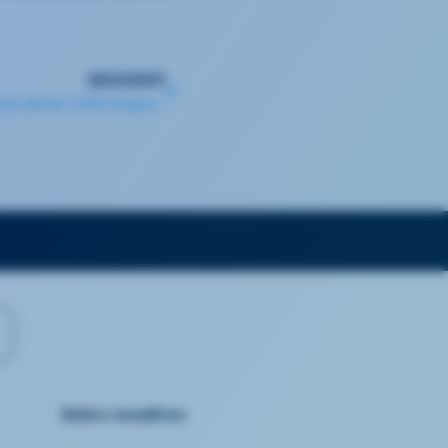
SEGÜENT
Eurofirms és reconeguda com una de les 1.000 empreses amb major creixement a Europa, segons The Financial Times
Sobre nosaltres