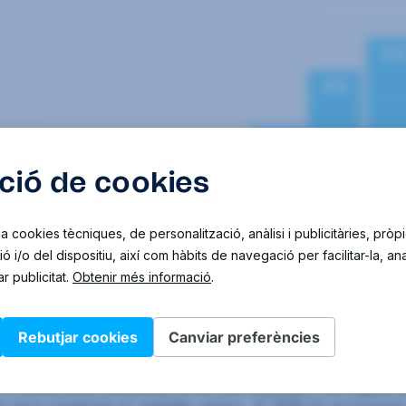
Evolució de la facturaci d’Eurofirms Group 2010 – 2018
rxa de delegacions i augment de la plantilla
el seu procés d’expansió al territori espanyol i portuguès 