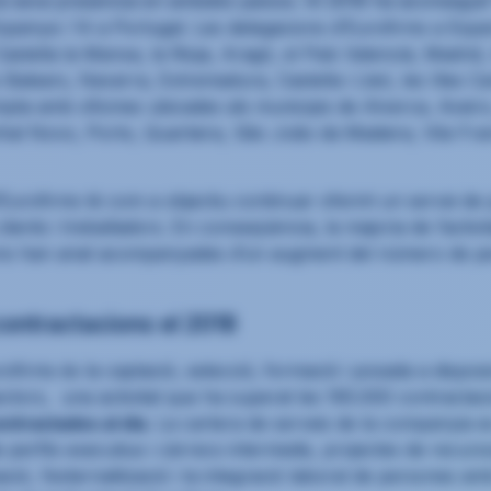
 la seva presència en ambdós països. Al 2018 ha aconseguit
Espanya i 14 a Portugal. Les delegacions d’Eurofirms a Espa
astella la Manxa, la Rioja, Aragó, el País Valencià, Madrid, 
 Balears, Navarra, Extremadura, Castella i Lleó, les Illes Ca
pta amb oficines ubicades als municipis de Alverca, Aveiro
hal Novo, Porto, Quarteira, São João da Madeira, Vila Fran
Eurofirms té com a objectiu continuar oferint un servei de pr
 clients i treballadors. En conseqüència, la majoria de l’acti
ons han anat acompanyades d’un augment del número de pe
ontractacions el 2018
urofirms és la captació, selecció, formació i posada a disposi
ectors, una activitat que ha superat les 165.000 contract
ntractades al dia
. La cartera de serveis de la companyia
 perfils executius i càrrecs intermedis, projectes de recu
ació, l’externalització i la integració laboral de persones a